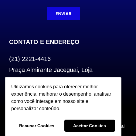
ENVIAR
CONTATO E ENDEREÇO
(21) 2221-4416
Praça Almirante Jaceguai, Loja
Bairro de Fátima – Centro – RJ
Utilizamos cookies para oferecer melhor
Utilizamos cookies para oferecer melhor
CEP: 20.240-000
experiência, melhorar o desempenho, analisar
experiência, melhorar o desempenho, analisar
como você interage em nosso site e
como você interage em nosso site e
personalizar conteúdo.
personalizar conteúdo.
Copyright 2022. Todos os Direitos Reservados |
Recusar Cookies
Recusar Cookies
Aceitar Cookies
Aceitar Cookies
Desenvolvido por Sceweb – Agência de Marketing Digital
360°